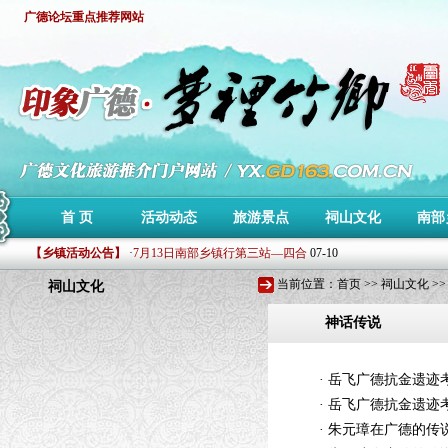
广德论坛重点推荐网站
·
第二届森泰杯环东亭山地车赛赛事公告
11-13
首 页
活动动态
旅游景点
祠山文化
南部
·
下周施村葡萄节即将开幕
07-18
【乡镇活动公告】
·
7月13日南部乡镇行第三站—四合
07-10
·
7月7日广德南部乡镇行单车骑行
07-05
当前位置：
首页
>> 祠山文化 >
祠山文化
·
6月30日广德南部乡镇行单车骑行
07-05
·
印象广德文化旅游推介站测试上线!
07-02
神话传说
·
第二届森泰杯环东亭山地车赛赛事公告
11-13
·
下周施村葡萄节即将开幕
07-18
·
岳飞广德抗金遗迹考(
·
7月13日南部乡镇行第三站—四合
07-10
·
岳飞广德抗金遗迹考(
·
7月7日广德南部乡镇行单车骑行
07-05
·
6月30日广德南部乡镇行单车骑行
07-05
·
朱元璋在广德的传说