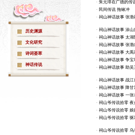
·
印象广德文化旅游推介站测试上线!
07-02
·
朱元璋在广德的传说
·
民间传说 拖锹冲
·
祠山神话故事 张渤
·
祠山神话故事 涂山
历史渊源
·
祠山神话故事 太湖
文化研究
·
祠山神话故事 张渤
·
祠山神话故事 大禹
诗词荟萃
·
祠山神话故事 争宝
神话传说
·
祠山神话故事 助吴
·
祠山神话故事 战江
·
祠山神话故事 降甘
·
祠山神话故事 一张
·
祠山爷传说拾零 夜
·
祠山爷传说拾零 娘
·
祠山爷传说拾零 驱
·
祠山爷传说拾零 乌