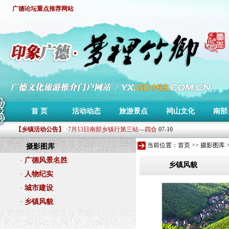
广德论坛重点推荐网站
·
第二届森泰杯环东亭山地车赛赛事公告
11-13
首 页
活动动态
旅游景点
祠山文化
南部
·
下周施村葡萄节即将开幕
07-18
【乡镇活动公告】
·
7月13日南部乡镇行第三站—四合
07-10
·
7月7日广德南部乡镇行单车骑行
07-05
当前位置：
首页
>> 摄影图库 
摄影图库
·
6月30日广德南部乡镇行单车骑行
07-05
·
广德风景名胜
·
印象广德文化旅游推介站测试上线!
07-02
乡镇风貌
·
人物纪实
·
第二届森泰杯环东亭山地车赛赛事公告
11-13
·
下周施村葡萄节即将开幕
07-18
·
城市建设
·
7月13日南部乡镇行第三站—四合
07-10
·
乡镇风貌
·
7月7日广德南部乡镇行单车骑行
07-05
·
6月30日广德南部乡镇行单车骑行
07-05