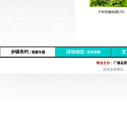
·
印象广德文化旅游推介站测试上线!
07-02
卢村风貌组图(5P)
乡镇有约
活动动态
文
| 视频专题
| 滚动更新
联合主办：
广德县委
技术支持单位：