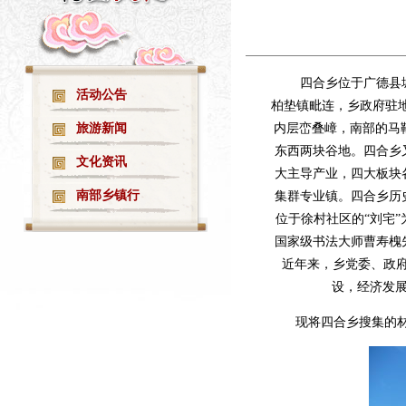
·
印象广德文化旅游推介站测试上线!
07-02
四合乡位于广德县
活动公告
柏垫镇毗连，乡政府驻地
旅游新闻
内层峦叠嶂，南部的马鞍
东西两块谷地。四合乡
文化资讯
大主导产业，四大板块
南部乡镇行
集群专业镇。四合乡历
位于徐村社区的“刘宅
国家级书法大师曹寿槐
近年来，乡党委、政府
设，经济发
现将四合乡搜集的