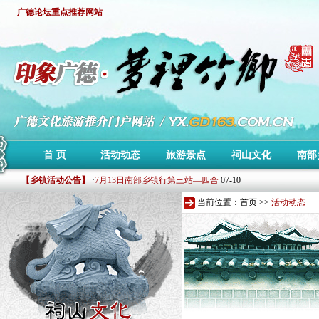
广德论坛重点推荐网站
·
第二届森泰杯环东亭山地车赛赛事公告
11-13
首 页
活动动态
旅游景点
祠山文化
南部
·
下周施村葡萄节即将开幕
07-18
【乡镇活动公告】
·
7月13日南部乡镇行第三站—四合
07-10
·
7月7日广德南部乡镇行单车骑行
07-05
当前位置：
首页
>>
活动动态
·
6月30日广德南部乡镇行单车骑行
07-05
·
印象广德文化旅游推介站测试上线!
07-02
·
第二届森泰杯环东亭山地车赛赛事公告
11-13
·
下周施村葡萄节即将开幕
07-18
·
7月13日南部乡镇行第三站—四合
07-10
·
7月7日广德南部乡镇行单车骑行
07-05
·
6月30日广德南部乡镇行单车骑行
07-05