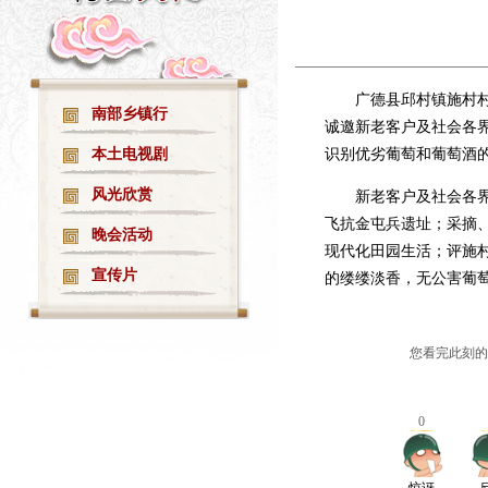
·
印象广德文化旅游推介站测试上线!
07-02
广德县邱村镇施村村
南部乡镇行
诚邀新老客户及社会各
本土电视剧
识别优劣葡萄和葡萄酒的
风光欣赏
新老客户及社会各
飞抗金屯兵遗址；采摘
晚会活动
现代化田园生活；评施
宣传片
的缕缕淡香，无公害葡
您看完此刻的
0