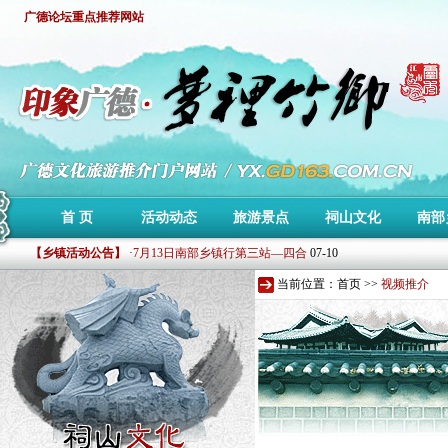
广德论坛重点推荐网站
·
第二届森泰杯环东亭山地车赛赛事公告
11-13
首 页
活动动态
旅游景点
祠山文化
南部
·
下周施村葡萄节即将开幕
07-18
【乡镇活动公告】
·
7月13日南部乡镇行第三站—四合
07-10
·
7月7日广德南部乡镇行单车骑行
07-05
当前位置：
首页
>>
视频推介
·
6月30日广德南部乡镇行单车骑行
07-05
·
印象广德文化旅游推介站测试上线!
07-02
·
第二届森泰杯环东亭山地车赛赛事公告
11-13
·
下周施村葡萄节即将开幕
07-18
·
7月13日南部乡镇行第三站—四合
07-10
·
7月7日广德南部乡镇行单车骑行
07-05
·
6月30日广德南部乡镇行单车骑行
07-05