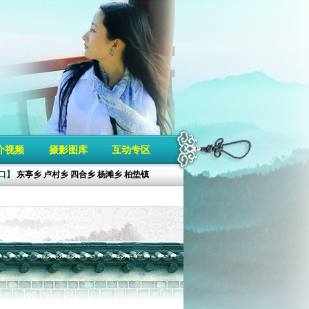
介视频
摄影图库
互动专区
口】
东亭乡
卢村乡
四合乡
杨滩乡
柏垫镇