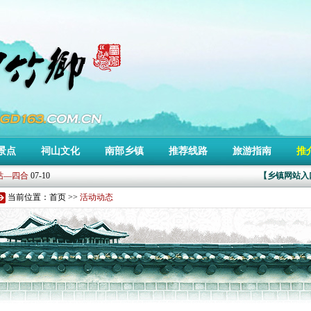
车赛赛事公告
11-13
景点
祠山文化
南部乡镇
推荐线路
旅游指南
推
07-18
站—四合
07-10
【乡镇网站入
单车骑行
07-05
当前位置：
首页
>>
活动动态
单车骑行
07-05
测试上线!
07-02
车赛赛事公告
11-13
07-18
站—四合
07-10
单车骑行
07-05
单车骑行
07-05