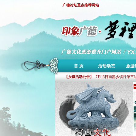
广德论坛重点推荐网站
·
第二届森泰杯环东亭山地
首 页
活动动态
旅游
·
下周施村葡萄节即将开幕
【乡镇活动公告】
·
7月13日南部乡镇行第三
·
7月7日广德南部乡镇行
·
6月30日广德南部乡镇行
·
印象广德文化旅游推介站
·
第二届森泰杯环东亭山地
·
下周施村葡萄节即将开幕
·
7月13日南部乡镇行第三
·
7月7日广德南部乡镇行
·
6月30日广德南部乡镇行